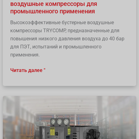
воздушные компрессоры для
промышленного применения
Высокоэффективные бустерные воздушные
компрессоры TRYCOMP, предназначенные для
повышения низкого давления воздуха до 40 бар
для ПЭТ, испытаний и промышленного
применения.
Читать далее "
Безмасляные
бустерные
компрессоры
-
до