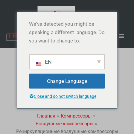
S
Перейти
e
к
RU
a
содержанию
r
We've detected you might be
c
speaking a different language. Do
h
p
you want to change to:
r
o
d
EN
u
Рециркуляционные
c
t
s
Change Language
воздушные
Close and do not switch language
компрессоры
Главная
Компрессоры
Воздушные компрессоры
Рециркуляционные воздушные компрессоры