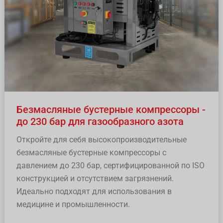
230
бар
для
газообразного
азота
Безмасляные бустерные компрессоры -
до 230 бар для газообразного азота
Откройте для себя высокопроизводительные
безмасляные бустерные компрессоры с
давлением до 230 бар, сертифицированной по ISO
конструкцией и отсутствием загрязнений.
Идеально подходят для использования в
медицине и промышленности.