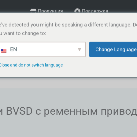
Продукция
Поддержка
've detected you might be speaking a different language. D
u want to change to:
кция
Услуги
Медиа и галерея
Связаться с
EN
Change Language
Close and do not switch language
и BVSD с ременным приво