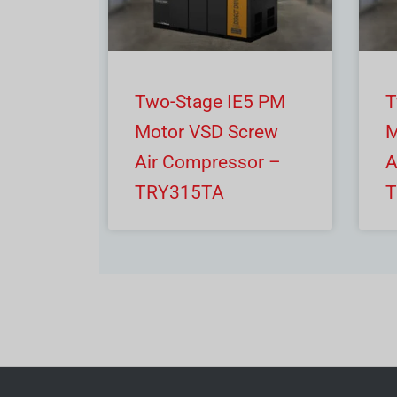
Two-Stage IE5 PM
T
Motor VSD Screw
M
Air Compressor –
A
TRY315TA
T