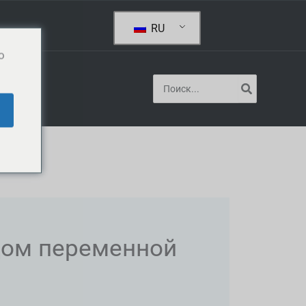
RU
o
Поиск:
Блог
дом переменной