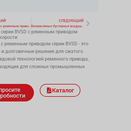
ЩИЙ
СЛЕДУЮЩИЙ
Следующи
Компрессоры с ременным приводом серии Compact BC
Безмасляные бустерные воздушные компрессоры
 серии BVSD с ременным приводом
корости
с ременным приводом серии BVSD - это
и долговечные решения для сжатого
редовой технологией ременного привода,
дходящие для сложных промышленных
просите
Каталог
робности