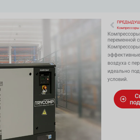
ПРЕДЫДУ
Prev
Компрессоры
переменной с
Компрессоры 
эффективные 
воздуха с пе
идеально по
условий.
С
под