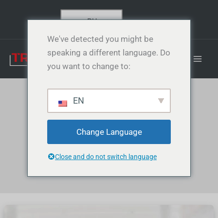
S
Перейти
e
к
RU
a
содержанию
r
We've detected you might be
c
speaking a different language. Do
h
p
you want to change to:
r
o
d
EN
u
Генератор азота
c
t
s
Change Language
Главная
Компрессоры
Газовые генераторы PSA Technology
Close and do not switch language
Генератор азота
Генератор