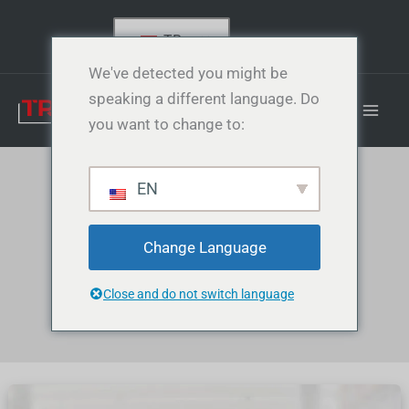
S
İçeriğe
e
atla
TR
a
r
We've detected you might be
c
speaking a different language. Do
h
p
you want to change to:
r
o
d
EN
u
Azot Jeneratörü
c
t
s
Change Language
Ana sayfa
Kompresörler
Gaz Jeneratörleri PSA Teknolojisi
Close and do not switch language
Azot Jeneratörü
Azot