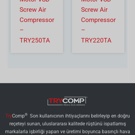
Screw Air
Screw Air
Compressor
Compressor
–
–
TRY250TA
TRY220TA
®
Try
Comp
Son kullanıcının ihtiyaçlarını belirleyip en doğru
reçeteyi sunan, uluslararası kalitede rüştünü ispatlamış
markalarla işbirliği yapan ve üretimi boyunca basınçlı hava