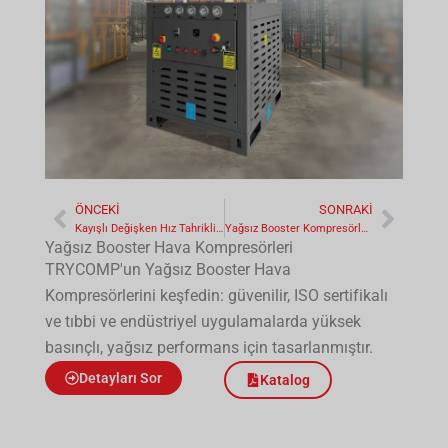
ÖNCEKI
SONRAKI
Prev
Sonra
Kayışlı Değişken Hız Tahrikli BVSD Serisi Kompresörler
Yağsız Booster Kompresörler - Azot gazı için 230 bara kadar
Yağsız Booster Hava Kompresörleri
TRYCOMP'un Yağsız Booster Hava
Kompresörlerini keşfedin: güvenilir, ISO sertifikalı
ve tıbbi ve endüstriyel uygulamalarda yüksek
basınçlı, yağsız performans için tasarlanmıştır.
Detayları Sor
Katalog