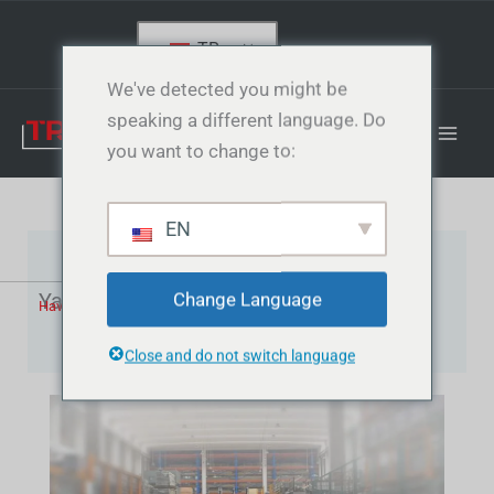
İçeriğe
atla
TR
We've detected you might be
speaking a different language. Do
you want to change to:
EN
Yağsız Booster Hava Kompresörleri
Change Language
Hava Kompresörleri
,
Pistonlu Hava kompresörleri
Close and do not switch language