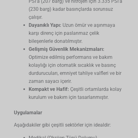
PSI'a (207 barg) ve nitrojen için 3.335 PSI'a
(230 barg) kadar basınçlarda sorunsuz
çalışır.
Dayanıklı Yapı:
Uzun ömür ve aşınmaya
karşı direnç için paslanmaz çelik
bileşenlerle donatılmıştır.
Gelişmiş Güvenlik Mekanizmaları:
Optimize edilmiş performans ve bakım
kolaylığı için otomatik sıcaklık ve basınç
durdurucuları, emniyet tahliye valfleri ve bir
zaman sayacı içerir.
Kompakt ve Hafif:
Çeşitli ortamlarda kolay
kurulum ve bakım için tasarlanmıştır.
Uygulamalar
Aşağıdakiler gibi çeşitli sektörler için idealdir:
Medikal (Oksijen Tüpü Dolumu)